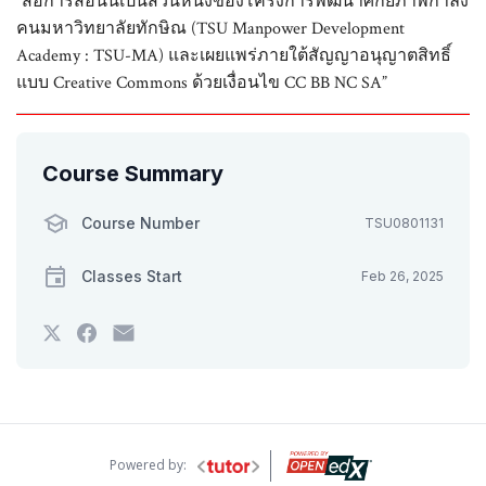
“สื่อการสอนนี้เป็นส่วนหนึ่งของโครงการพัฒนาศักยภาพกำลัง
คนมหาวิทยาลัยทักษิณ (TSU Manpower Development
Academy : TSU-MA) และเผยแพร่ภายใต้สัญญาอนุญาตสิทธิ์
แบบ Creative Commons ด้วยเงื่อนไข CC BB NC SA”
Course Summary
Course Number
TSU0801131
Classes Start
Feb 26, 2025
Tweet
Post
Email
that
a
someone
you've
Facebook
to
enrolled
message
say
in
to
you've
this
say
enrolled
course
you've
in
enrolled
this
in
course
Powered by:
this