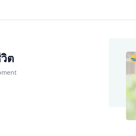
วิต
opment