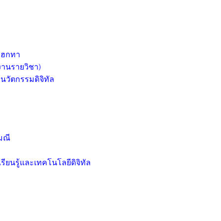
า ฮกทา
งานรายวิชา)
วัตกรรมดิจิทัล
มณี
ียนรู้และเทคโนโลยีดิจิทัล