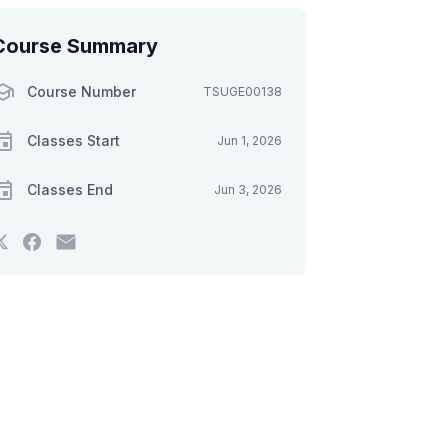
Course Summary
Course Number
TSUGE00138
Classes Start
Jun 1, 2026
Classes End
Jun 3, 2026
Tweet
Post
Email
that
a
someone
you've
Facebook
to
enrolled
message
say
in
to
you've
this
say
enrolled
course
you've
in
enrolled
this
in
course
this
course