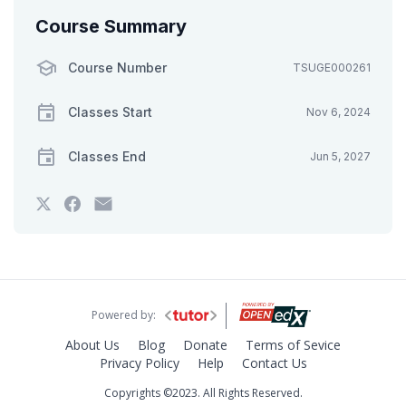
Course Summary
Course Number
TSUGE000261
Classes Start
Nov 6, 2024
Classes End
Jun 5, 2027
Tweet
Post
Email
that
a
someone
you've
Facebook
to
enrolled
message
say
in
to
you've
this
say
enrolled
course
you've
in
enrolled
this
in
course
Powered by:
this
course
About Us
Blog
Donate
Terms of Sevice
Privacy Policy
Help
Contact Us
Copyrights ©2023. All Rights Reserved.