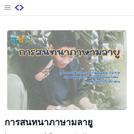
การสนทนาภาษามลายู