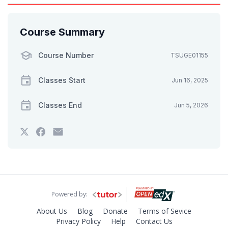
Course Summary
Course Number
TSUGE01155
Classes Start
Jun 16, 2025
Classes End
Jun 5, 2026
Tweet
Post
Email
that
a
someone
you've
Facebook
to
enrolled
message
say
in
to
you've
this
say
enrolled
course
you've
in
enrolled
this
in
course
Powered by:
this
course
About Us
Blog
Donate
Terms of Sevice
Privacy Policy
Help
Contact Us