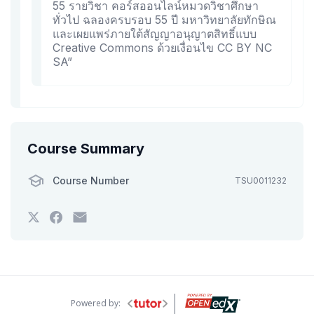
55 รายวิชา คอร์สออนไลน์หมวดวิชาศึกษา
ทั่วไป ฉลองครบรอบ 55 ปี มหาวิทยาลัยทักษิณ
และเผยแพร่ภายใต้สัญญาอนุญาตสิทธิ์แบบ
Creative Commons ด้วยเงื่อนไข CC BY NC
SA”
Course Summary
Course Number
TSU0011232
Tweet
Post
Email
that
a
someone
you've
Facebook
to
enrolled
message
say
in
to
you've
this
say
enrolled
course
you've
in
enrolled
this
in
course
Powered by: