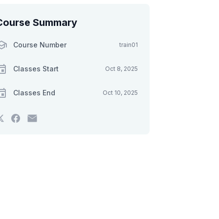
Course Summary
Course Number
train01
Classes Start
Oct 8, 2025
Classes End
Oct 10, 2025
Tweet
Post
Email
that
a
someone
you've
Facebook
to
enrolled
message
say
in
to
you've
this
say
enrolled
course
you've
in
enrolled
this
in
course
this
course