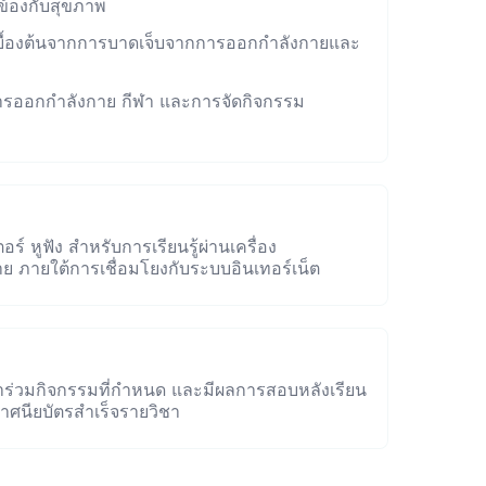
ข้องกับสุขภาพ
ื้องต้นจากการบาดเจ็บจากการออกกำลังกายและ
ารออกกำลังกาย กีฬา และการจัดกิจกรรม
ร์ หูฟัง สำหรับการเรียนรู้ผ่านเครื่อง
สาย ภายใต้การเชื่อมโยงกับระบบอินเทอร์เน็ต
าร่วมกิจกรรมที่กำหนด และมีผลการสอบหลังเรียน
าศนียบัตรสำเร็จรายวิชา