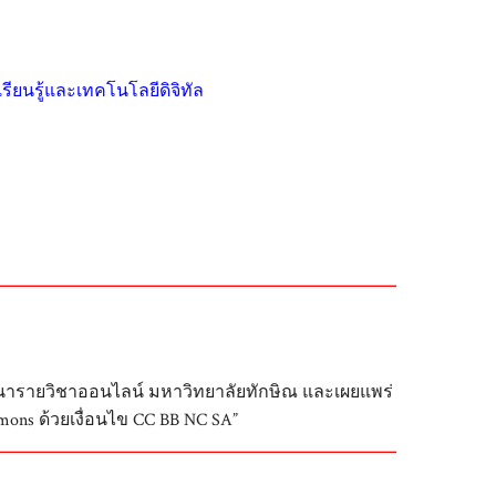
ียนรู้และเทคโนโลยีดิจิทัล
ฒนารายวิชาออนไลน์ มหาวิทยาลัยทักษิณ และเผยแพร่
ons ด้วยเงื่อนไข CC BB NC SA”