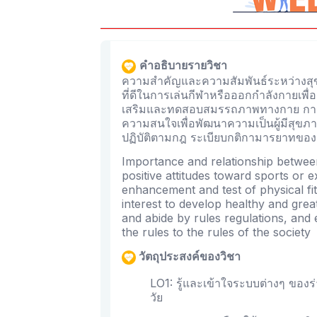
คำอธิบายรายวิชา
ความสำคัญและความสัมพันธ์ระหว่าง
ที่ดีในการเล่นกีฬาหรือออกกำลังกายเ
เสริมและทดสอบสมรรถภาพทางกาย การฝ
ความสนใจเพื่อพัฒนาความเป็นผู้มีสุขภาพ
ปฏิบัติตามกฎ ระเบียบกติกามารยาทของผู้
Importance and relationship between 
positive attitudes toward sports or e
enhancement and test of physical fit
interest to develop healthy and grea
and abide by rules regulations, and 
the rules to the rules of the society
วัตถุประสงค์ของวิชา
LO1: รู้และเข้าใจระบบต่างๆ ของ
วัย