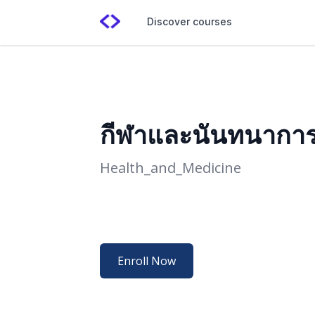
Discover courses
กีฬาและนันทนาการเ
Health_and_Medicine
Enroll Now