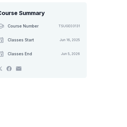
Course Summary
Course Number
TSUGE03131
Classes Start
Jun 16, 2025
Classes End
Jun 5, 2026
Tweet
Post
Email
that
a
someone
you've
Facebook
to
enrolled
message
say
in
to
you've
this
say
enrolled
course
you've
in
enrolled
this
in
course
this
course