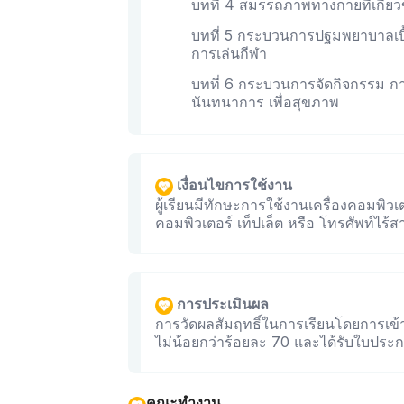
บทที่ 4 สมรรถภาพทางกายที่เกี่ยว
บทที่ 5 กระบวนการปฐมพยาบาลเบ
การเล่นกีฬา
บทที่ 6 กระบวนการจัดกิจกรรม ก
นันทนาการ เพื่อสุขภาพ
เงื่อนไขการใช้งาน
ผู้เรียนมีทักษะการใช้งานเครื่องคอมพิวเตอ
คอมพิวเตอร์ เท็ปเล็ต หรือ โทรศัพท์ไร้
การประเมินผล
การวัดผลสัมฤทธิ์ในการเรียนโดยการเข้
ไม่น้อยกว่าร้อยละ 70 และได้รับใบประก