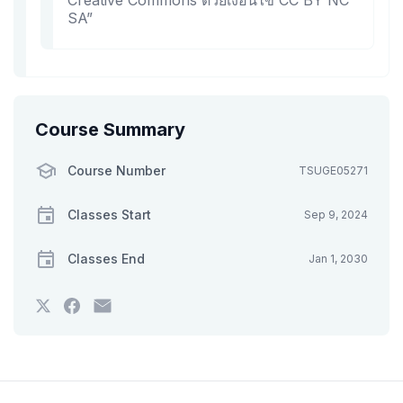
Creative Commons ด้วยเงื่อนไข CC BY NC
SA”
Course Summary
Course Number
TSUGE05271
Classes Start
Sep 9, 2024
Classes End
Jan 1, 2030
Tweet
Post
Email
that
a
someone
you've
Facebook
to
enrolled
message
say
in
to
you've
this
say
enrolled
course
you've
in