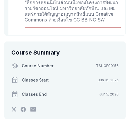
“สื่อการสอนนี้เป็นส่วนหนึ่งของโครงการพัฒนา
รายวิชาออนไลน์ มหาวิทยาลัยทักษิณ และเผย
แพร่ภายใต้สัญญาอนุญาตสิทธิ์แบบ Creative
Commons ด้วยเงื่อนไข CC BB NC SA”
Course Summary
Course Number
TSUGE00156
Classes Start
Jun 16, 2025
Classes End
Jun 5, 2026
Tweet
Post
Email
that
a
someone
you've
Facebook
to
enrolled
message
say
in
to
you've