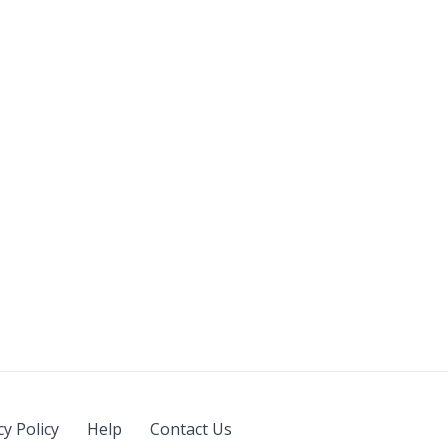
cy Policy
Help
Contact Us