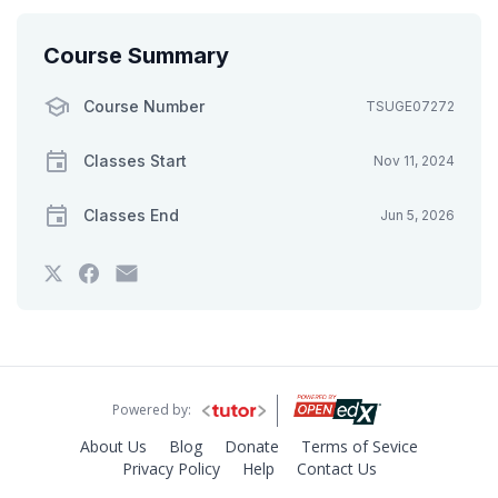
Course Summary
Course Number
TSUGE07272
Classes Start
Nov 11, 2024
Classes End
Jun 5, 2026
Tweet
Post
Email
that
a
someone
you've
Facebook
to
enrolled
message
say
in
to
you've
this
say
enrolled
course
you've
in
enrolled
this
in
course
Powered by:
this
course
About Us
Blog
Donate
Terms of Sevice
Privacy Policy
Help
Contact Us