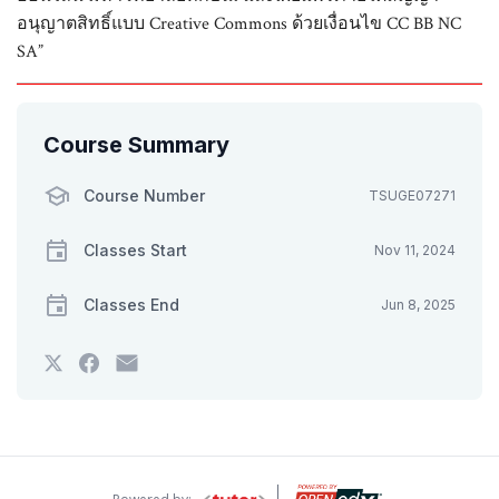
อนุญาตสิทธิ์แบบ Creative Commons ด้วยเงื่อนไข CC BB NC
SA”
Course Summary
Course Number
TSUGE07271
Classes Start
Nov 11, 2024
Classes End
Jun 8, 2025
Tweet
Post
Email
that
a
someone
you've
Facebook
to
enrolled
message
say
in
to
you've
this
say
enrolled
course
you've
in
enrolled
this