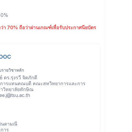
 40%
กว่า 70% ถือว่าผ่านเกณฑ์เพื่อรับประกาศนียบัตร
 MOOC
อบรายวิชาหลัก
ร.รุ่งรวี จิตภักดี
กษาการแทนคณบดี คณะสหวิทยาการและการ
วิทยาลัยทักษิณ
ee.j@tsu.ac.th
ินดามณี
าการ