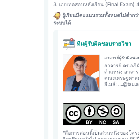
3. แบบทดสอบหลังเรียน (Final Exam)
ผู้เรียนมีคะแนนรวมทั้งหมดไม่ต่ำกว
ระบบได้
ทีมผู้รับผิดชอบรายวิชา
อาจารย์ผู้รับผิดช
อาจารย์ ดร.อภินัน
ตำแหน่ง อาจารย
คณะเศรษฐศาสตร
อีเมล์: ....@tsu.
“สื่อการสอนนี้เป็นส่วนหนึ่งของโ
วิชาศึกษาทั่วไป ฉลองครบรอบ 55 ป