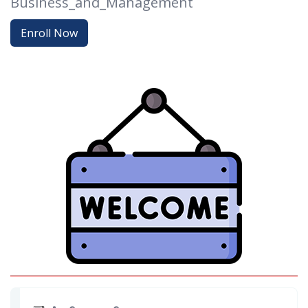
Business_and_Management
Enroll Now