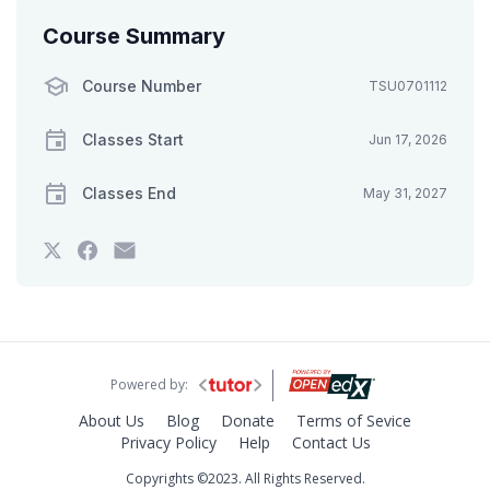
Course Summary
Course Number
TSU0701112
Classes Start
Jun 17, 2026
Classes End
May 31, 2027
Tweet
Post
Email
that
a
someone
you've
Facebook
to
enrolled
message
say
in
to
you've
this
say
enrolled
course
you've
in
enrolled
this
in
course
Powered by:
this
course
About Us
Blog
Donate
Terms of Sevice
Privacy Policy
Help
Contact Us
Copyrights ©2023. All Rights Reserved.