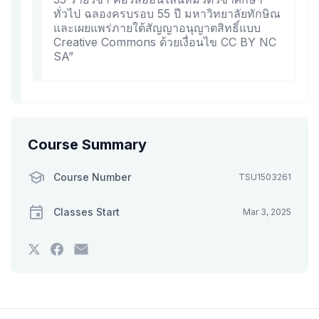
ทั่วไป ฉลองครบรอบ 55 ปี มหาวิทยาลัยทักษิณ
และเผยแพร่ภายใต้สัญญาอนุญาตสิทธิ์แบบ
Creative Commons ด้วยเงื่อนไข CC BY NC
SA”
Course Summary
Course Number
TSU1503261
Classes Start
Mar 3, 2025
Tweet
Post
Email
that
a
someone
you've
Facebook
to
enrolled
message
say
in
to
you've
this
say
enrolled
course
you've
in